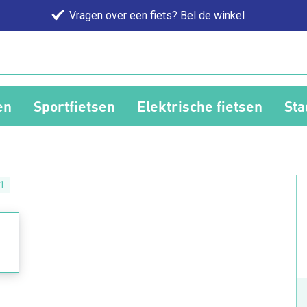
Vragen over een fiets? Bel de winkel
en
Sportfietsen
Elektrische fietsen
Sta
1