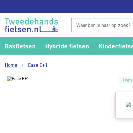
Bakfietsen
Hybride fietsen
Kinderfiets
Home
Ease E+1
1
van 