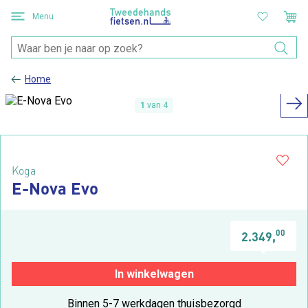
Menu
Home
1
van 4
Koga
E-Nova Evo
00
2.349,
In winkelwagen
Binnen 5-7 werkdagen thuisbezorgd