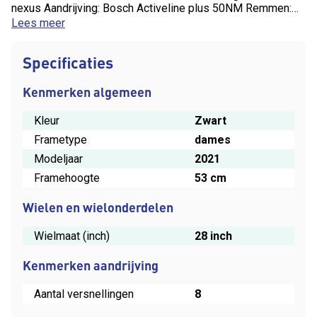
nexus Aandrijving: Bosch Activeline plus 50NM Remmen:
Hydraulische schijfrem shimano Accu: 400wh uitneembaar
Lees meer
Display: Bosch intuvia Km stand: 5165KM
Specificaties
Kenmerken algemeen
Kleur
Zwart
Frametype
dames
Modeljaar
2021
Framehoogte
53 cm
Wielen en wielonderdelen
Wielmaat (inch)
28 inch
Kenmerken aandrijving
Aantal versnellingen
8