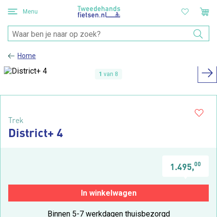
Menu
Home
1
van 8
Trek
District+ 4
00
1.495,
In winkelwagen
Binnen 5-7 werkdagen thuisbezorgd