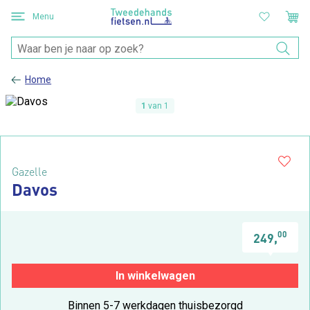
Menu
Home
1
van 1
Gazelle
Davos
00
249,
In winkelwagen
Binnen 5-7 werkdagen thuisbezorgd