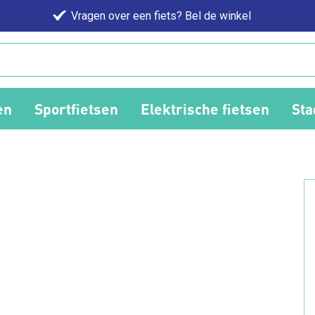
Vragen over een fiets? Bel de winkel
en
Sportfietsen
Elektrische fietsen
Sta