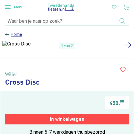
Menu
Home
1
van 2
Wilier
Cross Disc
00
450,
In winkelwagen
Binnen 5-7 werkdagen thuisbezorgd