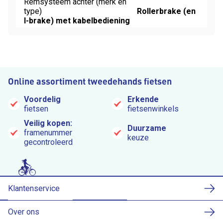
Remsysteem achter (merk en
type)
Rollerbrake (en
I-brake) met kabelbediening
Online assortiment tweedehands fietsen
Voordelig
Erkende
fietsen
fietsenwinkels
Veilig kopen:
Duurzame
framenummer
keuze
gecontroleerd
Klantenservice
Over ons