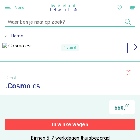
Menu
Home
1
van 6
Giant
.Cosmo cs
00
550,
In winkelwagen
Binnen 5-7 werkdagen thuisbezorgd