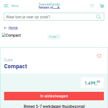
Menu
Home
1
van 1
Cube
Compact
00
1.499,
In winkelwagen
Binnen 5-7 werkdagen thuisbezorgd