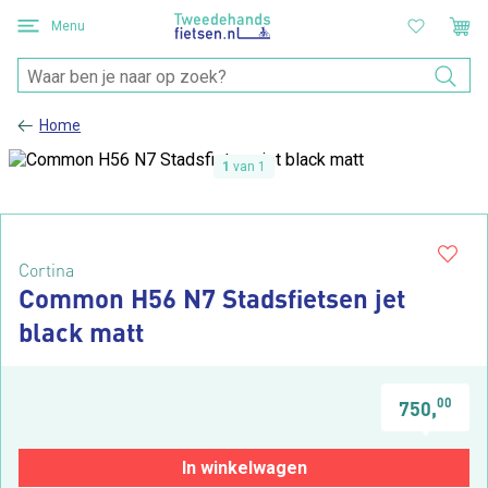
Menu
Home
1
van 1
Cortina
Common H56 N7 Stadsfietsen jet
black matt
00
750,
In winkelwagen