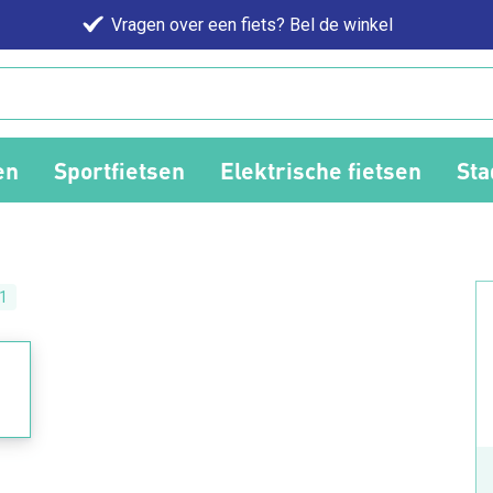
Vragen over een fiets? Bel de winkel
en
Sportfietsen
Elektrische fietsen
Sta
1