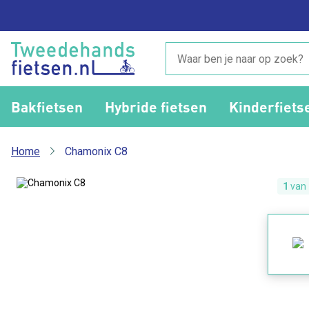
Bakfietsen
Hybride fietsen
Kinderfiets
Home
Chamonix C8
1
van 