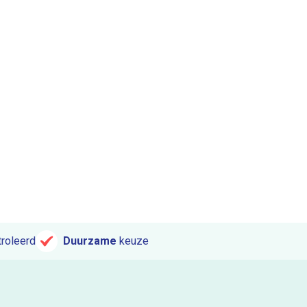
roleerd
Duurzame
keuze