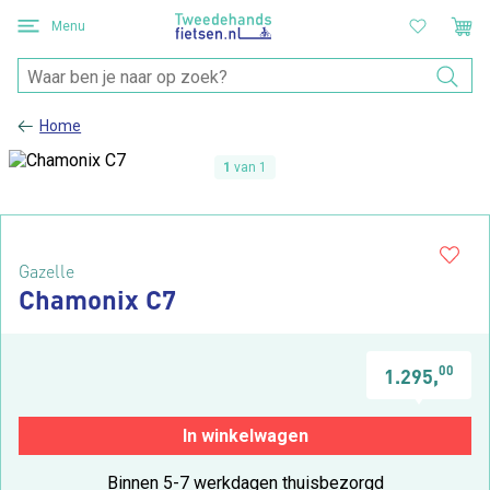
Menu
Home
1
van 1
Gazelle
Chamonix C7
00
1.295,
In winkelwagen
Binnen 5-7 werkdagen thuisbezorgd