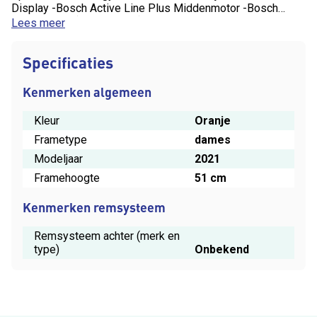
Display -Bosch Active Line Plus Middenmotor -Bosch
500wh Accu (uitneembaar)
Lees meer
Specificaties
Kenmerken algemeen
Kleur
Oranje
Frametype
dames
Modeljaar
2021
Framehoogte
51 cm
Kenmerken remsysteem
Remsysteem achter (merk en
type)
Onbekend