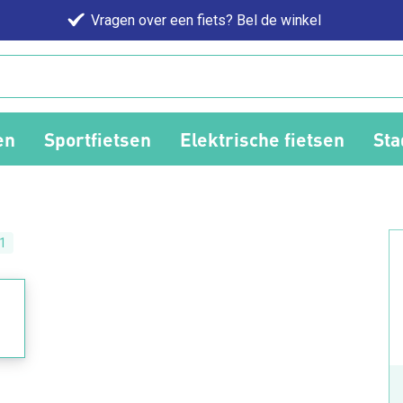
Vragen over een fiets? Bel de winkel
en
Sportfietsen
Elektrische fietsen
Sta
1