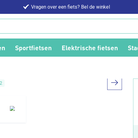
Vragen over een fiets? Bel de winkel
en
Sportfietsen
Elektrische fietsen
Sta
2