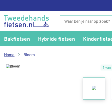
Bakfietsen
Hybride fietsen
Kinderfiets
Home
Bloom
1
van 