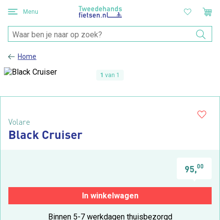
Menu
Home
1
van 1
Volare
Black Cruiser
00
95,
In winkelwagen
Binnen 5-7 werkdagen thuisbezorgd