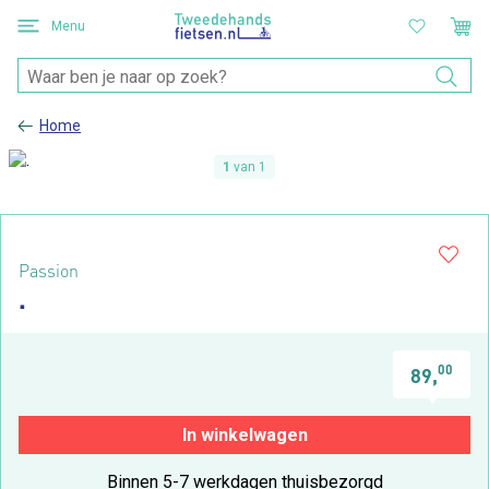
Menu
Home
1
van 1
Passion
.
00
89,
In winkelwagen
Binnen 5-7 werkdagen thuisbezorgd